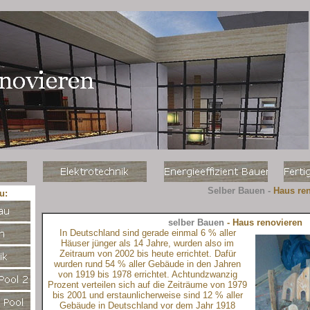
Selber Bauen -
Haus re
u:
selber Bauen
- Haus renoviere
In Deutschland sind gerade einmal 6 % aller
Häuser jünger als 14 Jahre, wurden also im
Zeitraum von 2002 bis heute errichtet. Dafür
wurden rund 54 % aller Gebäude in den Jahren
von 1919 bis 1978 errichtet. Achtundzwanzig
Prozent verteilen sich auf die Zeiträume von 1979
bis 2001 und erstaunlicherweise sind 12 % aller
Gebäude in Deutschland vor dem Jahr 1918