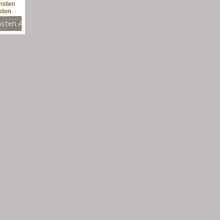
nsten
uten