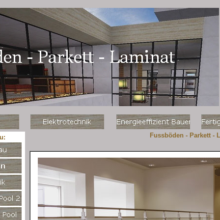
Fussböden - Parkett - 
u: