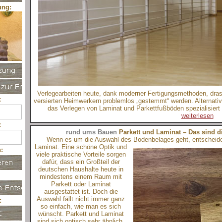
ung:
Verlegearbeiten heute, dank moderner Fertigungsmethoden, dras
:
versierten Heimwerkern problemlos „gestemmt“ werden. Alternativ
das Verlegen von Laminat und Parkettfußböden spezialisiert 
weiterlesen
:
rund ums Bauen
Parkett und Laminat – Das sind d
Wenn es um die Auswahl des Bodenbelages geht,
entscheide
Laminat. Eine schöne Optik und
:
viele praktische Vorteile sorgen
dafür, dass ein Großteil der
deutschen Haushalte heute in
mindestens einem Raum mit
Parkett oder Laminat
ausgestattet ist. Doch die
Auswahl fällt nicht immer ganz
:
so einfach, wie man es sich
wünscht. Parkett und Laminat
sind sich optisch sehr ähnlich.