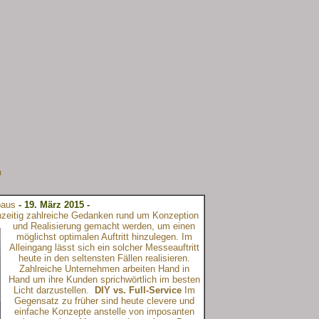
n
baus
- 19. März 2015 -
zeitig zahlreiche Gedanken rund um Konzeption
und Realisierung gemacht werden, um einen
möglichst optimalen Auftritt hinzulegen. Im
Alleingang lässt sich ein solcher Messeauftritt
heute in den seltensten Fällen realisieren.
Zahlreiche Unternehmen arbeiten Hand in
Hand um ihre Kunden sprichwörtlich im besten
Licht darzustellen.
DIY vs. Full-Service
Im
Gegensatz zu früher sind heute clevere und
einfache Konzepte anstelle von imposanten