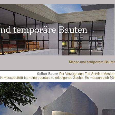
Messe und temporäre Baute
Selber Bauen
Für Vorzüge des Full-Service Messe
in Messeauftritt ist keine spontan zu erledigende Sache.
Es müssen sich früh