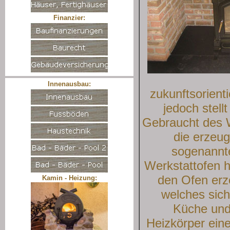
Finanzier:
Innenausbau:
zukunftsorient
jedoch stell
Gebraucht des W
die erzeug
sogenannte
Werkstattofen h
den Ofen erz
Kamin - Heizung:
welches sich
Küche und
Heizkörper ein