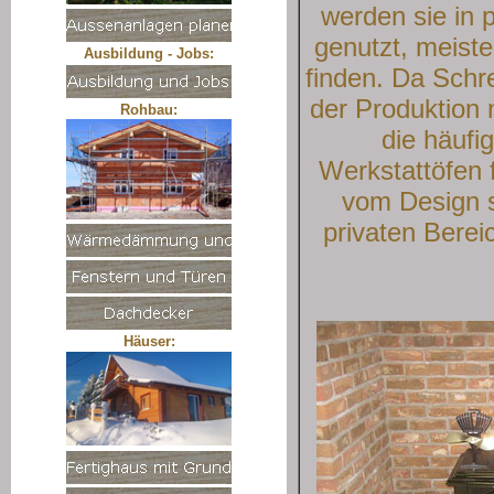
werden sie in
genutzt, meiste
Ausbildung - Jobs:
finden. Da Schr
der Produktion n
Rohbau:
die häufi
Werkstattöfen 
vom Design s
privaten Berei
Häuser: