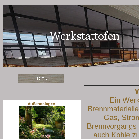
W
Ein Werk
Außenanlagen:
Brennmaterialie
Gas, Stro
Brennvorgangs 
auch Kohle zu