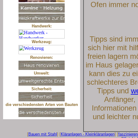
Ofen immer noc
Handwerk:
Tipps sind imm
Werkzeug:
sich hier mit h
freien lagern m
Renovieren:
im Haus gelager
kann dies zu e
Umwelt:
schlechteres Br
Sicherheit:
Tipps und
we
Anfänger, 
die verschiedensten Arten von Bauten
Informationen 
und leichter 
[
Bauen mit Stahl
] [
Kläranlagen - Kleinkläranlagen
] [
fasziniere