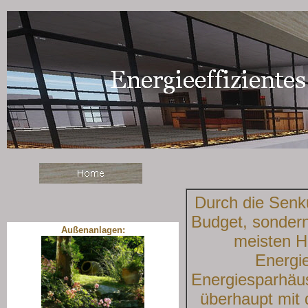
Durch die Senk
Budget, sonder
Außenanlagen:
meisten Ha
Energie
Energiesparhäus
überhaupt mit 