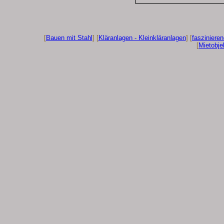
[
Bauen mit Stahl
] [
Kläranlagen - Kleinkläranlagen
] [
fasziniere
[
Mietobje