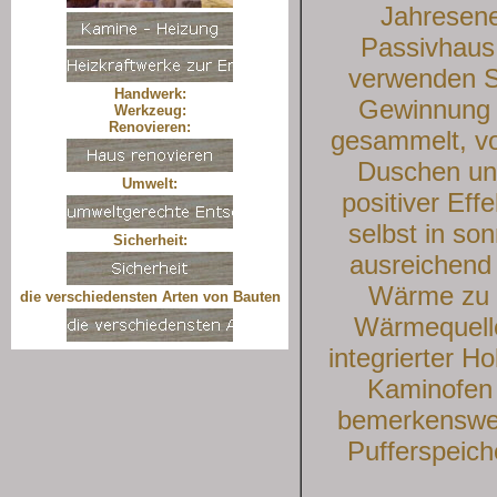
Jahresene
Passivhaus.
verwenden So
Handwerk:
Gewinnung d
Werkzeug:
Renovieren:
gesammelt, vo
Duschen un
Umwelt:
positiver Eff
selbst in so
Sicherheit:
ausreichend
Wärme zu v
die verschiedensten Arten von Bauten
Wärmequelle
integrierter 
Kaminofen 
bemerkenswer
Pufferspeich