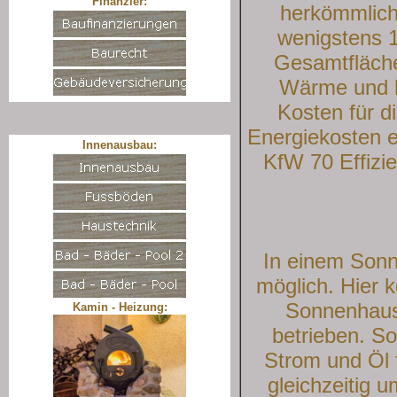
Finanzier:
herkömmlich
wenigstens 1
Gesamtfläche
Wärme und hi
Kosten für d
Energiekosten e
Innenausbau:
KfW 70 Effizi
In einem Sonn
möglich. Hier 
Sonnenhaus 
Kamin - Heizung:
betrieben. So
Strom und Öl 
gleichzeitig 