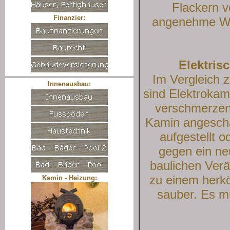
Flackern v
Finanzier:
angenehme Wär
Elektris
Im Vergleich 
Innenausbau:
sind Elektrokam
verschmerzen,
Kamin angescha
aufgestellt o
gegen ein ne
baulichen Ve
zu einem herk
Kamin - Heizung:
sauber. Es m