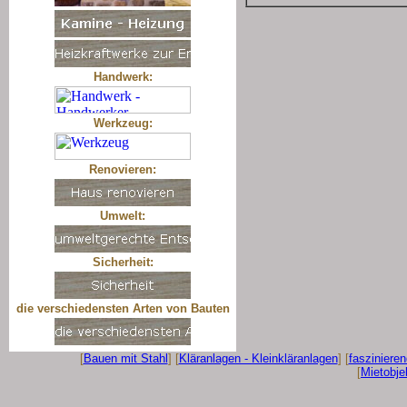
Handwerk:
Werkzeug:
Renovieren:
Umwelt:
Sicherheit:
die verschiedensten Arten von Bauten
[
Bauen mit Stahl
] [
Kläranlagen - Kleinkläranlagen
] [
fasziniere
[
Mietobje