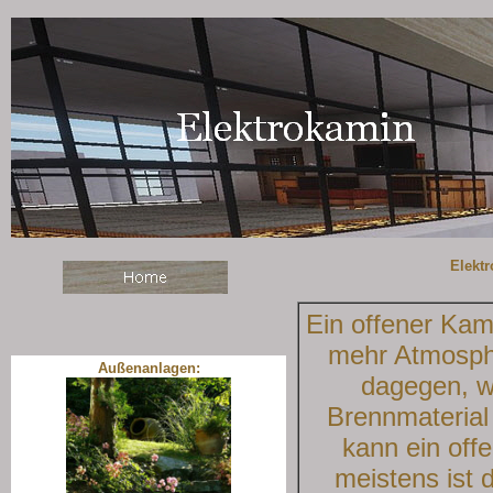
Elekt
Ein offener Kam
mehr Atmosphä
Außenanlagen:
dagegen, w
Brennmaterial
kann ein off
meistens ist 