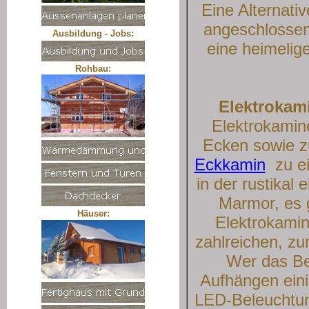
Eine Alternati
angeschlossen 
Ausbildung - Jobs:
eine heimelig
Rohbau:
Elektrokami
Elektrokamin
Ecken sowie 
Eckkamin
zu ei
in der rustikal
Marmor, es 
Häuser:
Elektrokamin
zahlreichen, zu
Wer das Be
Aufhängen eini
LED-Beleuchtun