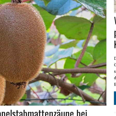
D
G
s
d
oppelstabmattenzäune bei