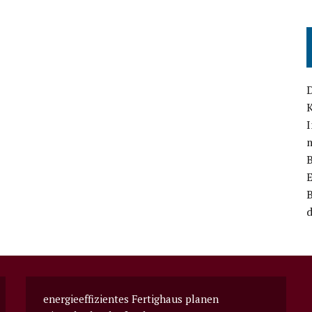
D
B
E
B
d
energieeffizientes Fertighaus planen